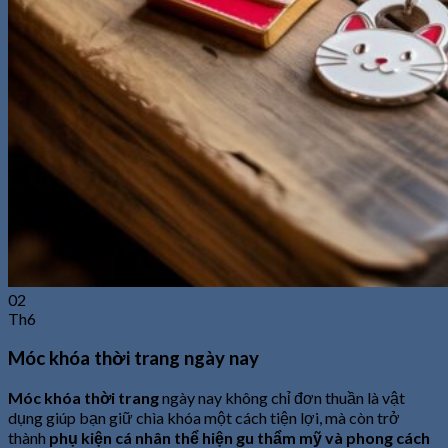
02
Th6
Móc khóa thời trang ngày nay
Móc khóa thời trang
ngày nay không chỉ đơn thuần là vật
dụng giúp bạn giữ chìa khóa một cách tiện lợi, mà còn trở
thành
phụ kiện cá nhân thể hiện gu thẩm mỹ và phong cách