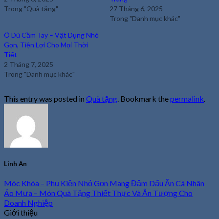
Trong "Quà tặng"
27 Tháng 6, 2025
Trong "Danh mục khác"
Ô Dù Cầm Tay – Vật Dụng Nhỏ
Gọn, Tiện Lợi Cho Mọi Thời
Tiết
2 Tháng 7, 2025
Trong "Danh mục khác"
This entry was posted in
Quà tặng
. Bookmark the
permalink
.
Linh An
Móc Khóa – Phụ Kiện Nhỏ Gọn Mang Đậm Dấu Ấn Cá Nhân
Áo Mưa – Món Quà Tặng Thiết Thực Và Ấn Tượng Cho
Doanh Nghiệp
Giới thiệu