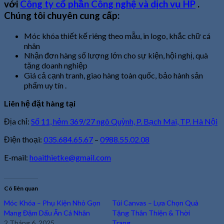
với
Công ty cổ phần Côn
g nghệ và dịch vụ HP
.
Chúng tôi chuyên cung cấp:
Móc khóa thiết kế riêng theo mẫu, in logo, khắc chữ cá
nhân
Nhận đơn hàng số lượng lớn cho sự kiện, hội nghị, quà
tặng doanh nghiệp
Giá cả cạnh tranh, giao hàng toàn quốc, bảo hành sản
phẩm uy tín .
Liên hệ đặt hàng tại
Địa chỉ:
Số 11, hẻm 369/27 ngõ Quỳnh, P. Bạch Mai, TP. Hà Nội
Điện thoại:
035.684.65.67
–
0988.55.02.08
E-mail:
hoaithietke@gmail.com
Có liên quan
Móc Khóa – Phụ Kiện Nhỏ Gọn
Túi Canvas – Lựa Chọn Quà
Mang Đậm Dấu Ấn Cá Nhân
Tặng Thân Thiện & Thời
2 Tháng 6, 2025
Trang