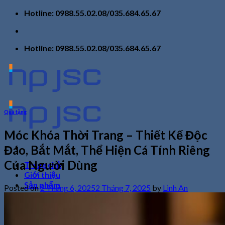
Skip
Hotline: 0988.55.02.08/035.684.65.67
to
content
Hotline: 0988.55.02.08/035.684.65.67
Quà tặng
Móc Khóa Thời Trang – Thiết Kế Độc
Đáo, Bắt Mắt, Thể Hiện Cá Tính Riêng
Của Người Dùng
Trang chủ
Giới thiệu
Sản phẩm
Posted on
2 Tháng 6, 2025
2 Tháng 7, 2025
by
Linh An
Tin tức
Liên hệ
Tìm