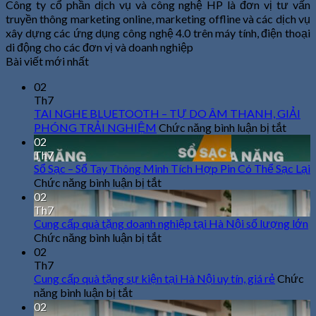
Công ty cổ phần dịch vụ và công nghệ HP là đơn vị tư vấn
truyền thông marketing online, marketing offline và các dịch vụ
xây dựng các ứng dụng công nghệ 4.0 trên máy tính, điện thoại
di động cho các đơn vị và doanh nghiệp
Bài viết mới nhất
02
Th7
TAI NGHE BLUETOOTH – TỰ DO ÂM THANH, GIẢI
ở
PHÓNG TRẢI NGHIỆM
Chức năng bình luận bị tắt
TAI
02
NGH
Th7
BLU
Sổ Sạc – Sổ Tay Thông Minh Tích Hợp Pin Có Thể Sạc Lại
–
ở
Chức năng bình luận bị tắt
TỰ
Sổ
02
DO
Th7
Sạc
ÂM
Cung cấp quà tặng doanh nghiệp tại Hà Nội số lượng lớn
–
THAN
ở
Chức năng bình luận bị tắt
Sổ
GIẢI
Cung
02
Tay
PHÓ
cấp
Th7
Thông
TRẢI
Cung cấp quà tặng sự kiện tại Hà Nội uy tín, giá rẻ
Minh
quà
Chức
NGH
ở
Tích
tặng
năng bình luận bị tắt
Hợp
Cung
doanh
02