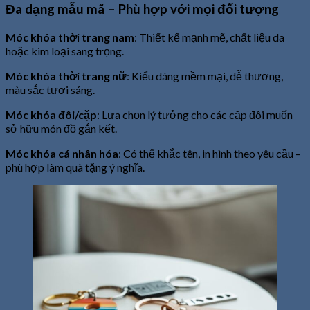
Đa dạng mẫu mã – Phù hợp với mọi đối tượng
Móc khóa thời trang nam
: Thiết kế mạnh mẽ, chất liệu da
hoặc kim loại sang trọng.
Móc khóa thời trang nữ
: Kiểu dáng mềm mại, dễ thương,
màu sắc tươi sáng.
Móc khóa đôi/cặp
: Lựa chọn lý tưởng cho các cặp đôi muốn
sở hữu món đồ gắn kết.
Móc khóa cá nhân hóa
: Có thể khắc tên, in hình theo yêu cầu –
phù hợp làm quà tặng ý nghĩa.