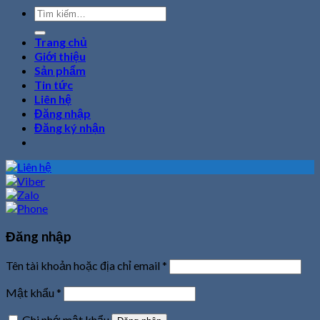
Tìm
kiếm:
Trang chủ
Giới thiệu
Sản phẩm
Tin tức
Liên hệ
Đăng nhập
Đăng ký nhận
Đăng nhập
Tên tài khoản hoặc địa chỉ email
*
Mật khẩu
*
Ghi nhớ mật khẩu