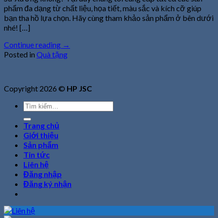
phẩm đa dạng từ chất liệu, họa tiết, màu sắc và kích cỡ giúp
bạn tha hồ lựa chọn. Hãy cùng tham khảo sản phẩm ở bên dưới
nhé! […]
Continue reading
→
Posted in
Quà tặng
Copyright 2026 ©
HP JSC
Tìm
kiếm:
Trang chủ
Giới thiệu
Sản phẩm
Tin tức
Liên hệ
Đăng nhập
Đăng ký nhận