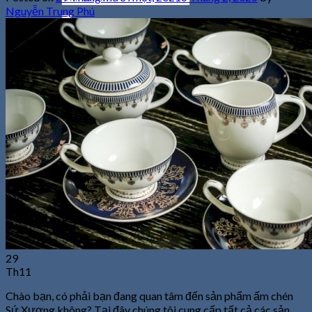
kiếm:
Nguyễn Trung Phú
0
Giỏ hàng
Chưa có sản phẩm trong giỏ hàng.
29
Th11
Chào bạn, có phải bạn đang quan tâm đến sản phẩm ấm chén
Sứ Xương không? Tại đây chúng tôi cung cấp tất cả các sản