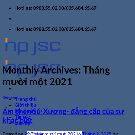
Skip
Hotline: 0988.55.02.08/035.684.65.67
to
content
Hotline: 0988.55.02.08/035.684.65.67
Monthly Archives:
Tháng
mười một 2021
Quà tặng
Trang chủ
Giới thiệu
Ấm chén Sứ Xương- đẳng cấp của sự
Sản phẩm
Tin tức
khác biệt
Liên hệ
Tìm
Posted on
29 Tháng mười một, 2021
6 Tháng 2, 2025
by