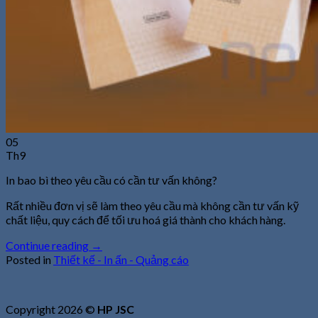
05
Th9
In bao bì theo yêu cầu có cần tư vấn không?
Rất nhiều đơn vị sẽ làm theo yêu cầu mà không cần tư vấn kỹ
chất liệu, quy cách để tối ưu hoá giá thành cho khách hàng.
Continue reading
→
Posted in
Thiết kế - In ấn - Quảng cáo
Copyright 2026 ©
HP JSC