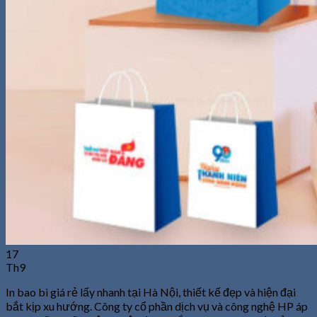
17
Th9
In bao bì giá rẻ lấy nhanh tại Hà Nội, thiết kế đẹp và hiện đại
bắt kịp xu hướng. Công ty cổ phần dịch vụ và công nghệ HP áp