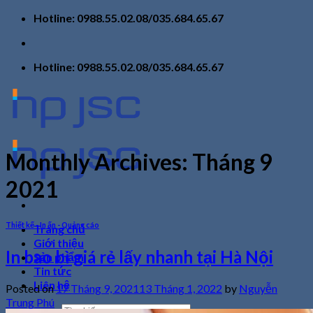
Skip
Hotline: 0988.55.02.08/035.684.65.67
to
content
Hotline: 0988.55.02.08/035.684.65.67
Monthly Archives:
Tháng 9
2021
Thiết kế - In ấn - Quảng cáo
Trang chủ
Giới thiệu
In bao bì giá rẻ lấy nhanh tại Hà Nội
Sản phẩm
Tin tức
Liên hệ
Posted on
17 Tháng 9, 2021
13 Tháng 1, 2022
by
Nguyễn
Trung Phú
Tìm