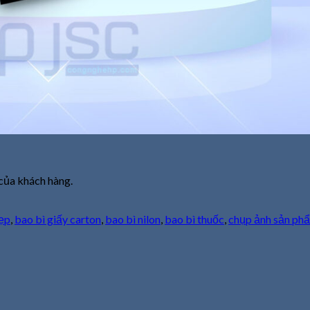
của khách hàng.
đẹp
,
bao bì giấy carton
,
bao bì nilon
,
bao bì thuốc
,
chụp ảnh sản ph