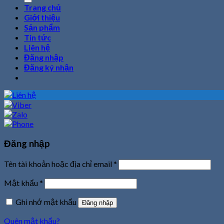
Trang chủ
Giới thiệu
Sản phẩm
Tin tức
Liên hệ
Đăng nhập
Đăng ký nhận
Đăng nhập
Tên tài khoản hoặc địa chỉ email
*
Mật khẩu
*
Ghi nhớ mật khẩu
Đăng nhập
Quên mật khẩu?