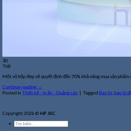
30
Th8
Một vỏ hộp đẹp sẽ quyết định đến 70% khả năng mua sản phẩm 
Continue reading
→
Posted in
Thiết kế - In ấn - Quảng cáo
|
Tagged
Bao bì
,
bao bì 
Copyright 2026 ©
HP JSC
Tìm
kiếm: