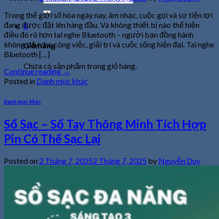
kiếm:
Trong thế giới số hóa ngày nay, âm nhạc, cuộc gọi và sự tiện lợi
đang được đặt lên hàng đầu. Và không thiết bị nào thể hiện
0
điều đó rõ hơn tai nghe Bluetooth – người bạn đồng hành
không dây cho công việc, giải trí và cuộc sống hiện đại. Tai nghe
Giỏ hàng
Bluetooth […]
Chưa có sản phẩm trong giỏ hàng.
Continue reading
→
Posted in
Danh mục khác
Danh mục khác
Sổ Sạc – Sổ Tay Thông Minh Tích Hợp
Pin Có Thể Sạc Lại
Posted on
2 Tháng 7, 2025
2 Tháng 7, 2025
by
Nguyễn Duy