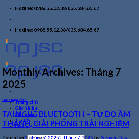
Skip
Hotline: 0988.55.02.08/035.684.65.67
to
content
Hotline: 0988.55.02.08/035.684.65.67
Monthly Archives:
Tháng 7
2025
Danh mục khác
Trang chủ
Giới thiệu
TAI NGHE BLUETOOTH – TỰ DO ÂM
Sản phẩm
Tin tức
THANH, GIẢI PHÓNG TRẢI NGHIỆM
Liên hệ
Tìm
Posted on
2 Tháng 7, 2025
2 Tháng 7, 2025
by
Nguyễn Duy