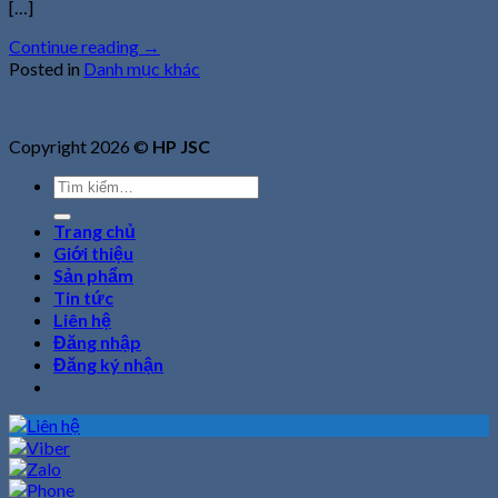
[…]
Continue reading
→
Posted in
Danh mục khác
Copyright 2026 ©
HP JSC
Tìm
kiếm:
Trang chủ
Giới thiệu
Sản phẩm
Tin tức
Liên hệ
Đăng nhập
Đăng ký nhận