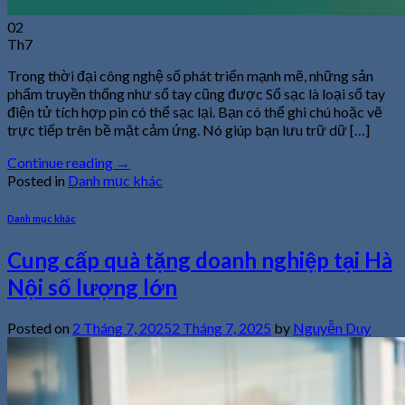
02
Th7
Trong thời đại công nghệ số phát triển mạnh mẽ, những sản
phẩm truyền thống như sổ tay cũng được Sổ sạc là loại sổ tay
điện tử tích hợp pin có thể sạc lại. Bạn có thể ghi chú hoặc vẽ
trực tiếp trên bề mặt cảm ứng. Nó giúp bạn lưu trữ dữ […]
Continue reading
→
Posted in
Danh mục khác
Danh mục khác
Cung cấp quà tặng doanh nghiệp tại Hà
Nội số lượng lớn
Posted on
2 Tháng 7, 2025
2 Tháng 7, 2025
by
Nguyễn Duy