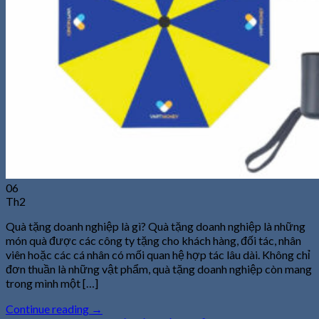
06
Th2
Quà tặng doanh nghiệp là gì? Quà tặng doanh nghiệp là những
món quà được các công ty tặng cho khách hàng, đối tác, nhân
viên hoặc các cá nhân có mối quan hệ hợp tác lâu dài. Không chỉ
đơn thuần là những vật phẩm, quà tặng doanh nghiệp còn mang
trong mình một […]
Continue reading
→