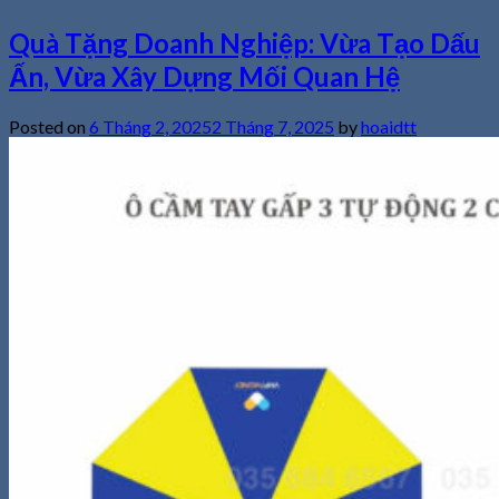
Quà Tặng Doanh Nghiệp: Vừa Tạo Dấu
Ấn, Vừa Xây Dựng Mối Quan Hệ
Posted on
6 Tháng 2, 2025
2 Tháng 7, 2025
by
hoaidtt