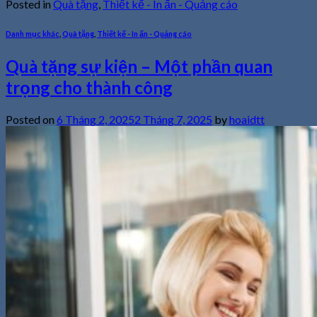
Posted in
Quà tặng
,
Thiết kế - In ấn - Quảng cáo
Danh mục khác
,
Quà tặng
,
Thiết kế - In ấn - Quảng cáo
Quà tặng sự kiện – Một phần quan
trọng cho thành công
Posted on
6 Tháng 2, 2025
2 Tháng 7, 2025
by
hoaidtt