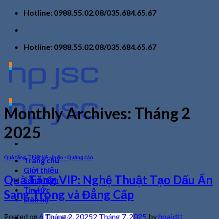
Skip
Hotline: 0988.55.02.08/035.684.65.67
to
content
Hotline: 0988.55.02.08/035.684.65.67
Monthly Archives:
Tháng 2
2025
Quà tặng
,
Thiết kế - In ấn - Quảng cáo
Trang chủ
Giới thiệu
Quà Tặng VIP: Nghệ Thuật Tạo Dấu Ấn
Sản phẩm
Tin tức
Sang Trọng và Đẳng Cấp
Liên hệ
Tìm
Posted on
6 Tháng 2, 2025
2 Tháng 7, 2025
by
hoaidtt