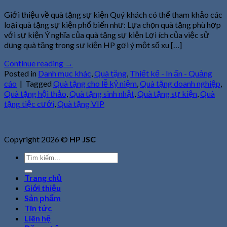
Giới thiệu về quà tặng sự kiện Quý khách có thể tham khảo các
loại quà tặng sự kiện phổ biến như: Lựa chọn quà tặng phù hợp
với sự kiện Ý nghĩa của quà tặng sự kiện Lợi ích của việc sử
dụng quà tặng trong sự kiện HP gợi ý một số xu […]
Continue reading
→
Posted in
Danh mục khác
,
Quà tặng
,
Thiết kế - In ấn - Quảng
cáo
|
Tagged
Quà tặng cho lễ kỷ niệm
,
Quà tặng doanh nghiệp
,
Quà tặng hội thảo
,
Quà tặng sinh nhật
,
Quà tặng sự kiện
,
Quà
tặng tiệc cưới
,
Quà tặng VIP
Copyright 2026 ©
HP JSC
Tìm
kiếm:
Trang chủ
Giới thiệu
Sản phẩm
Tin tức
Liên hệ