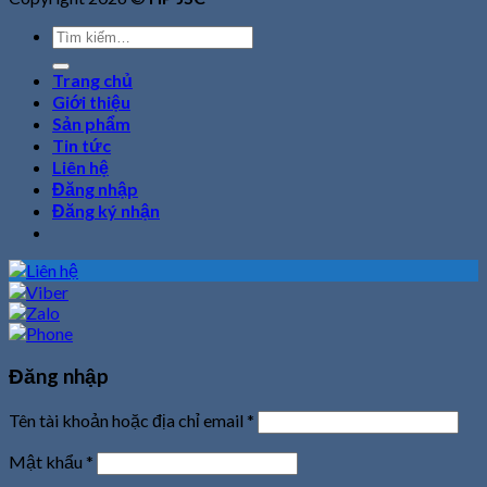
Tìm
kiếm:
Trang chủ
Giới thiệu
Sản phẩm
Tin tức
Liên hệ
Đăng nhập
Đăng ký nhận
Đăng nhập
Tên tài khoản hoặc địa chỉ email
*
Mật khẩu
*