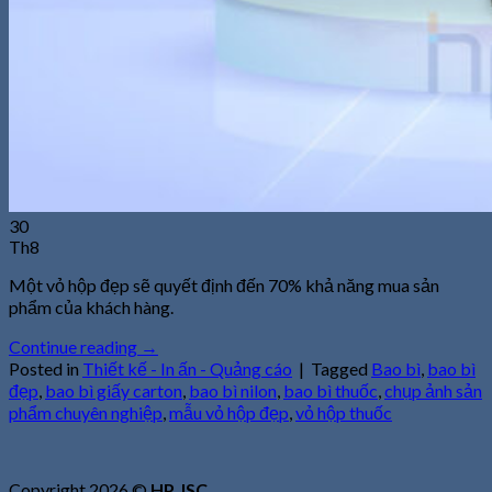
30
Th8
Một vỏ hộp đẹp sẽ quyết định đến 70% khả năng mua sản
phẩm của khách hàng.
Continue reading
→
Posted in
Thiết kế - In ấn - Quảng cáo
|
Tagged
Bao bì
,
bao bì
đẹp
,
bao bì giấy carton
,
bao bì nilon
,
bao bì thuốc
,
chụp ảnh sản
phẩm chuyên nghiệp
,
mẫu vỏ hộp đẹp
,
vỏ hộp thuốc
Copyright 2026 ©
HP JSC