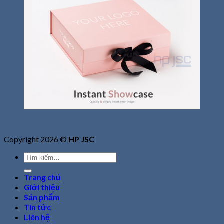
Copyright 2026 ©
HP JSC
Tìm
kiếm:
Trang chủ
Giới thiệu
Sản phẩm
Tin tức
Liên hệ