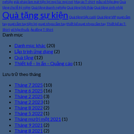
nghiệp
giải pháp làm mát tiện lợi mọi lúc mọi nơi
May áo T-shirt
mẫu vỏ hộp đẹp
Quà
nghiệp
uy
tặng cho lễ kỷ niệm
Quà tặng doanh nghiệp
Quà tặng hội thảo
Quà tặng sinh nhật
tín,
tại
Quà tặng sự kiện
giá
Hà
Quà tặng tiệc cưới
Quà tặng VIP
quạt cầm
rẻ
Nội
tay
quạt cầm tay tiện lợi
quạt nhựa cầm tay
thiết kế quạt nhựa cầm tay
Thiết kế áo T-
giá
Shirt
vỏ hộp thuốc
Áo đồng T-Shirt
rẻ,
Danh mục
uy
tín
Danh mục khác
(20)
Lập trình ứng dụng
(2)
Quà tặng
(12)
Thiết kế – In ấn – Quảng cáo
(11)
Lưu trữ theo tháng
Tháng 7 2025
(10)
Tháng 6 2025
(16)
Tháng 2 2025
(3)
Tháng 2 2023
(1)
Tháng 8 2022
(2)
Tháng 5 2022
(1)
Tháng mười một 2021
(1)
Tháng 9 2021
(2)
Tháng 8 2021
(2)