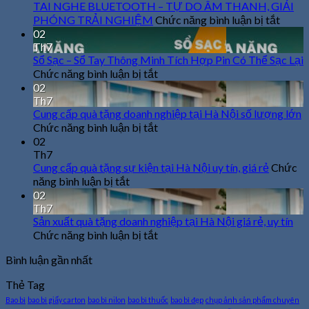
TAI NGHE BLUETOOTH – TỰ DO ÂM THANH, GIẢI
ở
PHÓNG TRẢI NGHIỆM
Chức năng bình luận bị tắt
TAI
02
NGH
Th7
BLU
Sổ Sạc – Sổ Tay Thông Minh Tích Hợp Pin Có Thể Sạc Lại
–
ở
Chức năng bình luận bị tắt
TỰ
Sổ
02
DO
Th7
Sạc
ÂM
Cung cấp quà tặng doanh nghiệp tại Hà Nội số lượng lớn
–
THAN
ở
Chức năng bình luận bị tắt
Sổ
GIẢI
Cung
02
Tay
PHÓ
cấp
Th7
Thông
TRẢI
Cung cấp quà tặng sự kiện tại Hà Nội uy tín, giá rẻ
Minh
quà
Chức
NGH
ở
Tích
tặng
năng bình luận bị tắt
Hợp
Cung
doanh
02
cấp
Pin
nghiệp
Th7
Có
Sản xuất quà tặng doanh nghiệp tại Hà Nội giá rẻ, uy tín
quà
tại
Thể
tặng
ở
Chức năng bình luận bị tắt
Hà
Sạc
sự
Nội
Sản
Bình luận gần nhất
Lại
kiện
số
xuất
tại
lượng
quà
Thẻ Tag
tặng
Hà
lớn
Bao bì
bao bì giấy carton
bao bì nilon
bao bì thuốc
bao bì đẹp
chụp ảnh sản phẩm chuyên
Nội
doanh