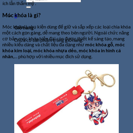
ích lẫn thẩm mỹ .
kiếm:
Móc khóa là gì?
0
Móc khóa là phụ kiện dùng để giữ và sắp xếp các loại chìa khóa
Giỏ hàng
một cách gọn gàng, dễ mang theo bên người. Ngoài chức năng
cơ bản, móc khóa hiện đại còn được thiết kế sáng tạo, mang
Chưa có sản phẩm trong giỏ hàng.
nhiều kiểu dáng và chất liệu đa dạng như
móc khóa gỗ, móc
khóa kim loại, móc khóa nhựa dẻo, móc khóa in hình cá
nhân
,… phù hợp với nhiều mục đích sử dụng.