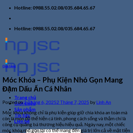
Skip
Hotline: 0988.55.02.08/035.684.65.67
to
content
Hotline: 0988.55.02.08/035.684.65.67
Quà tặng
Móc Khóa – Phụ Kiện Nhỏ Gọn Mang
Đậm Dấu Ấn Cá Nhân
Trang chủ
Posted on
2 Tháng 6, 2025
2 Tháng 7, 2025
by
Linh An
Giới thiệu
Sản phẩm
Móc khóa không chỉ là phụ kiện giúp giữ chìa khóa an toàn mà
Tin tức
còn là món đồ thể hiện cá tính, phong cách sống và thậm chí là
Liên hệ
công cụ quảng bá thương hiệu hiệu quả. Ngày nay, một chiếc
móc khóa nhỏ gọn lại có thể mang đến giá trị lớn cả về mặt tiện
Tìm