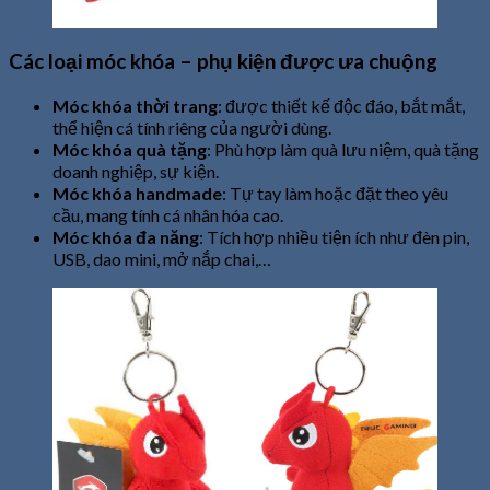
Các loại móc khóa – phụ kiện được ưa chuộng
Móc khóa thời trang
: được thiết kế độc đáo, bắt mắt,
thể hiện cá tính riêng của người dùng.
Móc khóa quà tặng
: Phù hợp làm quà lưu niệm, quà tặng
doanh nghiệp, sự kiện.
Móc khóa handmade
: Tự tay làm hoặc đặt theo yêu
cầu, mang tính cá nhân hóa cao.
Móc khóa đa năng
: Tích hợp nhiều tiện ích như đèn pin,
USB, dao mini, mở nắp chai,…