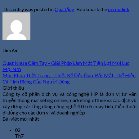
This entry was posted in
Quà tặng
. Bookmark the
permalink
.
Linh An
Quạt Nhựa Cầm Tay – Giải Pháp Làm Mát Tiện Lợi Mọi Lúc
Mọi Nơi
Móc Khóa Thời Trang – Thiết Kế Độc Đáo, Bắt Mắt, Thể Hiện
Cá Tính Riêng Của Người Dùng
Giới thiệu
Công ty cổ phần dịch vụ và công nghệ HP là đơn vị tư vấn
truyền thông marketing online, marketing offline và các dịch vụ
xây dựng các ứng dụng công nghệ 4.0 trên máy tính, điện thoại
di động cho các đơn vị và doanh nghiệp
Bài viết mới nhất
02
Th7