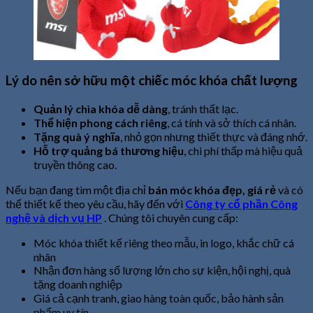
Lý do nên sở hữu một chiếc móc khóa chất lượng
Quản lý chìa khóa dễ dàng
, tránh thất lạc.
Thể hiện phong cách riêng
, cá tính và sở thích cá nhân.
Tặng quà ý nghĩa
, nhỏ gọn nhưng thiết thực và đáng nhớ.
Hỗ trợ quảng bá thương hiệu
, chi phí thấp mà hiệu quả
truyền thông cao.
Nếu bạn đang tìm một địa chỉ
bán móc khóa đẹp, giá rẻ
và có
thể thiết kế theo yêu cầu, hãy đến với
Công ty cổ phần Côn
g
nghệ và dịch vụ HP
. Chúng tôi chuyên cung cấp:
Móc khóa thiết kế riêng theo mẫu, in logo, khắc chữ cá
nhân
Nhận đơn hàng số lượng lớn cho sự kiện, hội nghị, quà
tặng doanh nghiệp
Giá cả cạnh tranh, giao hàng toàn quốc, bảo hành sản
phẩm uy tín .