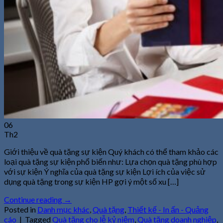
06
Th2
Giới thiệu về quà tặng sự kiện Quý khách có thể tham khảo các
loại quà tặng sự kiện phổ biến như: Lựa chọn quà tặng phù hợp
với sự kiện Ý nghĩa của quà tặng sự kiện Lợi ích của việc sử
dụng quà tặng trong sự kiện HP gợi ý một số xu […]
Continue reading
→
Posted in
Danh mục khác
,
Quà tặng
,
Thiết kế - In ấn - Quảng
cáo
|
Tagged
Quà tặng cho lễ kỷ niệm
,
Quà tặng doanh nghiệp
,