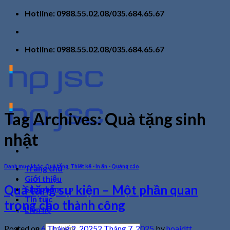
Skip
Hotline: 0988.55.02.08/035.684.65.67
to
content
Hotline: 0988.55.02.08/035.684.65.67
Tag Archives:
Quà tặng sinh
nhật
Danh mục khác
,
Quà tặng
,
Thiết kế - In ấn - Quảng cáo
Trang chủ
Giới thiệu
Quà tặng sự kiện – Một phần quan
Sản phẩm
Tin tức
trọng cho thành công
Liên hệ
Tìm
Posted on
6 Tháng 2, 2025
2 Tháng 7, 2025
by
hoaidtt