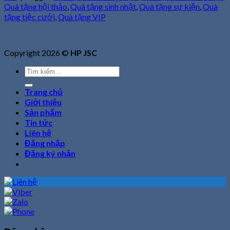
Quà tặng hội thảo
,
Quà tặng sinh nhật
,
Quà tặng sự kiện
,
Quà
tặng tiệc cưới
,
Quà tặng VIP
Copyright 2026 ©
HP JSC
Tìm
kiếm:
Trang chủ
Giới thiệu
Sản phẩm
Tin tức
Liên hệ
Đăng nhập
Đăng ký nhận