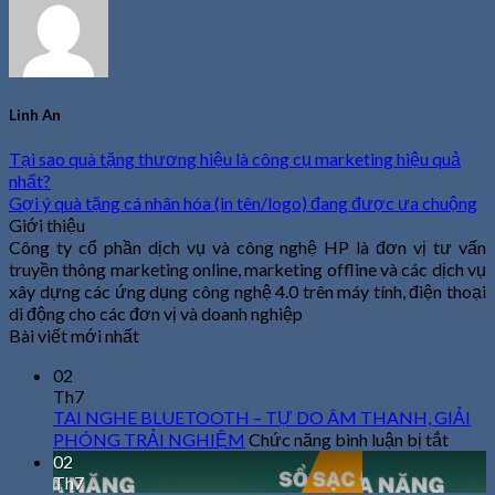
Linh An
Tại sao quà tặng thương hiệu là công cụ marketing hiệu quả
nhất?
Gợi ý quà tặng cá nhân hóa (in tên/logo) đang được ưa chuộng
Giới thiệu
Công ty cổ phần dịch vụ và công nghệ HP là đơn vị tư vấn
truyền thông marketing online, marketing offline và các dịch vụ
xây dựng các ứng dụng công nghệ 4.0 trên máy tính, điện thoại
di động cho các đơn vị và doanh nghiệp
Bài viết mới nhất
02
Th7
TAI NGHE BLUETOOTH – TỰ DO ÂM THANH, GIẢI
ở
PHÓNG TRẢI NGHIỆM
Chức năng bình luận bị tắt
TAI
02
NGH
Th7