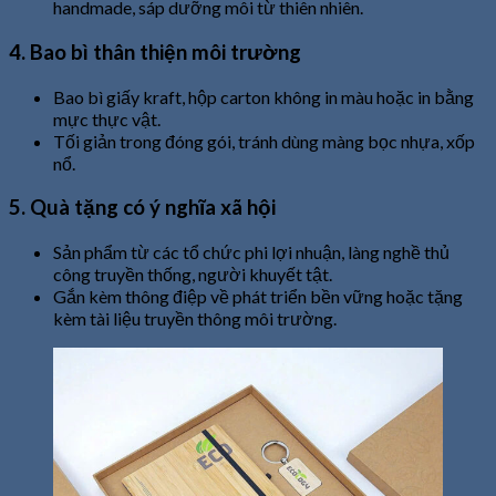
handmade, sáp dưỡng môi từ thiên nhiên.
4. Bao bì thân thiện môi trường
Bao bì giấy kraft, hộp carton không in màu hoặc in bằng
mực thực vật.
Tối giản trong đóng gói, tránh dùng màng bọc nhựa, xốp
nổ.
5. Quà tặng có ý nghĩa xã hội
Sản phẩm từ các tổ chức phi lợi nhuận, làng nghề thủ
công truyền thống, người khuyết tật.
Gắn kèm thông điệp về phát triển bền vững hoặc tặng
kèm tài liệu truyền thông môi trường.