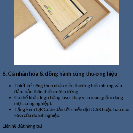
6. Cá nhân hóa & đồng hành cùng thương hiệu
Thiết kế riêng theo nhận diện thương hiệu nhưng vẫn
đảm bảo thân thiện môi trường.
Có thể khắc logo bằng laser thay vì in màu (giảm dùng
mực công nghiệp).
Tặng kèm QR Code dẫn tới chiến dịch CSR hoặc báo cáo
ESG của doanh nghiệp.
Liên hệ đặt hàng tại