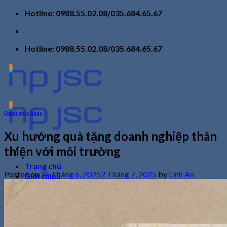
Skip
Hotline: 0988.55.02.08/035.684.65.67
to
content
Hotline: 0988.55.02.08/035.684.65.67
Danh mục khác
Xu hướng quà tặng doanh nghiệp thân
thiện với môi trường
Trang chủ
Posted on
26 Tháng 6, 2025
2 Tháng 7, 2025
by
Linh An
Giới thiệu
Sản phẩm
Tin tức
Liên hệ
Tìm