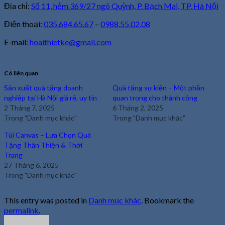
Địa chỉ:
Số 11, hẻm 369/27 ngõ Quỳnh, P. Bạch Mai, TP. Hà Nội
Điện thoại:
035.684.65.67
–
0988.55.02.08
E-mail:
hoaithietke@gmail.com
Có liên quan
Sản xuất quà tặng doanh
Quà tặng sự kiện – Một phần
nghiệp tại Hà Nội giá rẻ, uy tín
quan trọng cho thành công
2 Tháng 7, 2025
6 Tháng 2, 2025
Trong "Danh mục khác"
Trong "Danh mục khác"
Túi Canvas – Lựa Chọn Quà
Tặng Thân Thiện & Thời
Trang
27 Tháng 6, 2025
Trong "Danh mục khác"
This entry was posted in
Danh mục khác
. Bookmark the
permalink
.