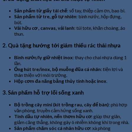
Sản phẩm từ giấy tái chế
: sổ tay, thiệp cảm ơn, bao bì.
Sản phẩm từ tre, gỗ tự nhiên
: bình nước, hộp đựng,
bút.
Vải hữu cơ , canvas, vải lanh
: túi tote, khăn choàng, áo
thun.
2. Quà tặng hướng tới giảm thiểu rác thải nhựa
Bình nước/ly giữ nhiệt inox
: thay cho chai nhựa dùng 1
lần.
Ống hút tre/inox, bộ muỗng đũa cá nhân
: tiện lợi và
thân thiện với môi trường.
Hộp cơm đa năng bằng thủy tinh hoặc inox
.
3. Sản phẩm hỗ trợ lối sống xanh
Bộ trồng cây mini (kit trồng rau, cây để bàn)
: phù hợp
văn phòng, truyền cảm hứng sống xanh.
Tinh dầu tự nhiên, nến thơm hữu cơ
: giúp thư giãn,
giảm căng thẳng, không gây ô nhiễm không khí trong nhà.
Sản phẩm chăm sóc cá nhân hữu cơ
: xà phòng