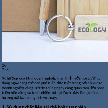
26
Th6
Xu hướng quà tặng doanh nghiệp thân thiện với môi trường
đang ngày càng trở nên phổ biến, đặc biệt trong bối cảnh các
doanh nghiệp và người tiêu dùng ngày càng quan tâm đến phát
triển bền vững và trách nhiệm xã hội. Dưới đây là một số xu
hướng nổi bật trong lĩnh vực này:
1. Sử dụng chất liệu tái chế hoặc tự nhiên