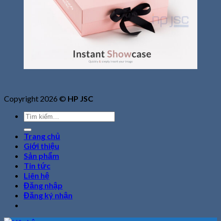
Copyright 2026 ©
HP JSC
Tìm
kiếm:
Trang chủ
Giới thiệu
Sản phẩm
Tin tức
Liên hệ
Đăng nhập
Đăng ký nhận