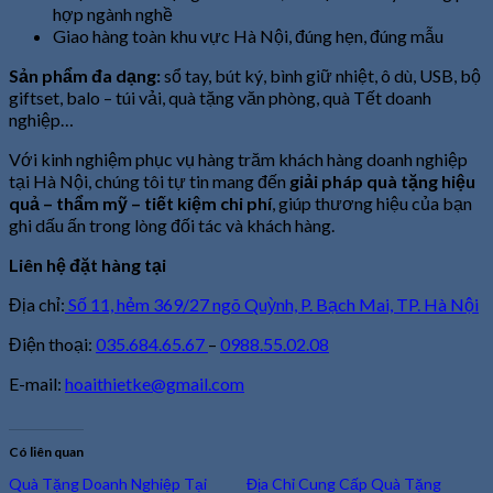
hợp ngành nghề
Giao hàng toàn khu vực Hà Nội, đúng hẹn, đúng mẫu
Sản phẩm đa dạng:
sổ tay, bút ký, bình giữ nhiệt, ô dù, USB, bộ
giftset, balo – túi vải, quà tặng văn phòng, quà Tết doanh
nghiệp…
Với kinh nghiệm phục vụ hàng trăm khách hàng doanh nghiệp
tại Hà Nội, chúng tôi tự tin mang đến
giải pháp quà tặng hiệu
quả – thẩm mỹ – tiết kiệm chi phí
, giúp thương hiệu của bạn
ghi dấu ấn trong lòng đối tác và khách hàng.
Liên hệ đặt hàng tại
Địa chỉ:
Số 11, hẻm 369/27 ngõ Quỳnh, P. Bạch Mai, TP. Hà Nội
Điện thoại:
035.684.65.67
–
0988.55.02.08
E-mail:
hoaithietke@gmail.com
Có liên quan
Quà Tặng Doanh Nghiệp Tại
Địa Chỉ Cung Cấp Quà Tặng