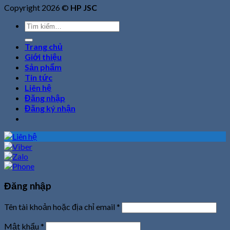
Copyright 2026 ©
HP JSC
Tìm
kiếm:
Trang chủ
Giới thiệu
Sản phẩm
Tin tức
Liên hệ
Đăng nhập
Đăng ký nhận
Đăng nhập
Tên tài khoản hoặc địa chỉ email
*
Mật khẩu
*