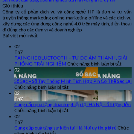
Giới thiệu
Công ty cổ phần dịch vụ và công nghệ HP là đơn vị tư vấn
truyền thông marketing online, marketing offline và các dịch vụ
xây dựng các ứng dụng công nghệ 4.0 trên máy tính, điện thoại
di động cho các đơn vị và doanh nghiệp
Bài viết mới nhất
02
Th7
TAI NGHE BLUETOOTH – TỰ DO ÂM THANH, GIẢI
ở
PHÓNG TRẢI NGHIỆM
Chức năng bình luận bị tắt
TAI
02
NGH
Th7
BLU
Sổ Sạc – Sổ Tay Thông Minh Tích Hợp Pin Có Thể Sạc Lại
–
ở
Chức năng bình luận bị tắt
TỰ
Sổ
02
DO
Th7
Sạc
ÂM
Cung cấp quà tặng doanh nghiệp tại Hà Nội số lượng lớn
–
THAN
ở
Chức năng bình luận bị tắt
Sổ
GIẢI
Cung
02
Tay
PHÓ
cấp
Th7
Thông
TRẢI
Cung cấp quà tặng sự kiện tại Hà Nội uy tín, giá rẻ
Minh
quà
Chức
NGH
ở
Tích
tặng
năng bình luận bị tắt