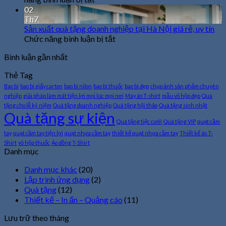
Hợp
Cung
doanh
02
cấp
Pin
nghiệp
Th7
Có
Sản xuất quà tặng doanh nghiệp tại Hà Nội giá rẻ, uy tín
quà
tại
Thể
tặng
ở
Chức năng bình luận bị tắt
Hà
Sạc
sự
Nội
Sản
Bình luận gần nhất
Lại
kiện
số
xuất
tại
lượng
quà
Thẻ Tag
tặng
Hà
lớn
Bao bì
bao bì giấy carton
bao bì nilon
bao bì thuốc
bao bì đẹp
chụp ảnh sản phẩm chuyên
Nội
doanh
nghiệp
giải pháp làm mát tiện lợi mọi lúc mọi nơi
May áo T-shirt
mẫu vỏ hộp đẹp
Quà
nghiệp
uy
tặng cho lễ kỷ niệm
Quà tặng doanh nghiệp
Quà tặng hội thảo
Quà tặng sinh nhật
tín,
tại
Quà tặng sự kiện
giá
Hà
Quà tặng tiệc cưới
Quà tặng VIP
quạt cầm
rẻ
Nội
tay
quạt cầm tay tiện lợi
quạt nhựa cầm tay
thiết kế quạt nhựa cầm tay
Thiết kế áo T-
giá
Shirt
vỏ hộp thuốc
Áo đồng T-Shirt
rẻ,
Danh mục
uy
tín
Danh mục khác
(20)
Lập trình ứng dụng
(2)
Quà tặng
(12)
Thiết kế – In ấn – Quảng cáo
(11)
Lưu trữ theo tháng