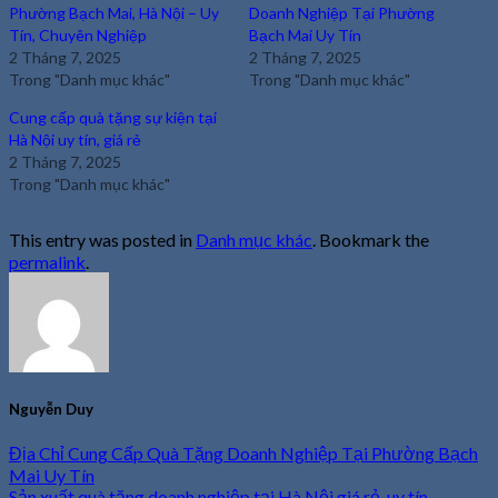
Phường Bạch Mai, Hà Nội – Uy
Doanh Nghiệp Tại Phường
Tín, Chuyên Nghiệp
Bạch Mai Uy Tín
2 Tháng 7, 2025
2 Tháng 7, 2025
Trong "Danh mục khác"
Trong "Danh mục khác"
Cung cấp quà tặng sự kiện tại
Hà Nội uy tín, giá rẻ
2 Tháng 7, 2025
Trong "Danh mục khác"
This entry was posted in
Danh mục khác
. Bookmark the
permalink
.
Nguyễn Duy
Địa Chỉ Cung Cấp Quà Tặng Doanh Nghiệp Tại Phường Bạch
Mai Uy Tín
Sản xuất quà tặng doanh nghiệp tại Hà Nội giá rẻ, uy tín