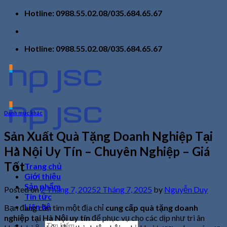
Skip
Hotline: 0988.55.02.08/035.684.65.67
to
content
Hotline: 0988.55.02.08/035.684.65.67
Danh mục khác
Sản Xuất Quà Tặng Doanh Nghiệp Tại
Hà Nội Uy Tín – Chuyên Nghiệp – Giá
Tốt
Trang chủ
Giới thiệu
Sản phẩm
Posted on
2 Tháng 7, 2025
2 Tháng 7, 2025
by
Nguyễn Duy
Tin tức
Liên hệ
Bạn đang cần tìm một địa chỉ
cung cấp quà tặng doanh
nghiệp tại Hà Nội uy tín
để phục vụ cho các dịp như tri ân
Tìm