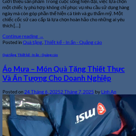
Giới thiệu sản phẩm Trong cuộc sống hiện đại, việc lựa chọn
một chiếc ly phù hợp không chỉ phục vụ nhu cầu sử dụng hàng
ngày mà còn góp phần thể hiện cá tính và gu thẩm mỹ. Một
chiếc cốc sứ cao cấp là lựa chọn hoàn hảo cho những ai yêu
thích […]
Continue reading
→
Posted in
Quà tặng
,
Thiết kế - In ấn - Quảng cáo
Quà tặng
,
Thiết kế - In ấn - Quảng cáo
Áo Mưa – Món Quà Tặng Thiết Thực
Và Ấn Tượng Cho Doanh Nghiệp
Posted on
24 Tháng 6, 2025
2 Tháng 7, 2025
by
Linh An