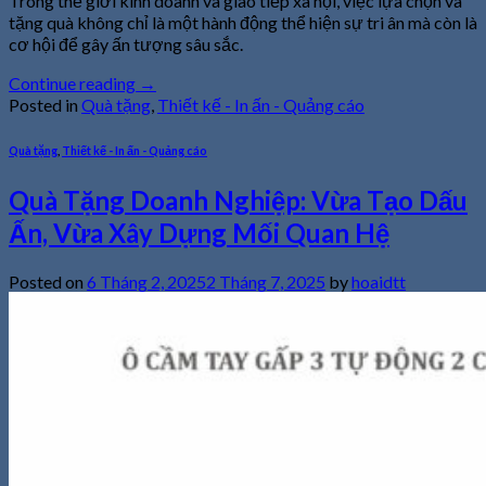
Trong thế giới kinh doanh và giao tiếp xã hội, việc lựa chọn và
tặng quà không chỉ là một hành động thể hiện sự tri ân mà còn là
cơ hội để gây ấn tượng sâu sắc.
Continue reading
→
Posted in
Quà tặng
,
Thiết kế - In ấn - Quảng cáo
Quà tặng
,
Thiết kế - In ấn - Quảng cáo
Quà Tặng Doanh Nghiệp: Vừa Tạo Dấu
Ấn, Vừa Xây Dựng Mối Quan Hệ
Posted on
6 Tháng 2, 2025
2 Tháng 7, 2025
by
hoaidtt