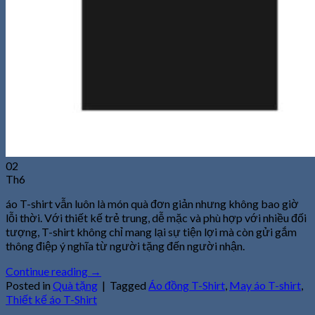
02
Th6
áo T-shirt vẫn luôn là món quà đơn giản nhưng không bao giờ
lỗi thời. Với thiết kế trẻ trung, dễ mặc và phù hợp với nhiều đối
tượng, T-shirt không chỉ mang lại sự tiện lợi mà còn gửi gắm
thông điệp ý nghĩa từ người tặng đến người nhận.
Continue reading
→
Posted in
Quà tặng
|
Tagged
Áo đồng T-Shirt
,
May áo T-shirt
,
Thiết kế áo T-Shirt