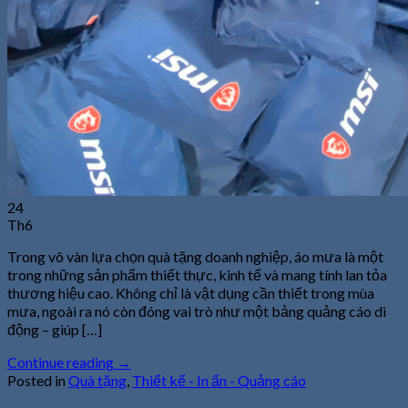
24
Th6
Trong vô vàn lựa chọn quà tặng doanh nghiệp, áo mưa là một
trong những sản phẩm thiết thực, kinh tế và mang tính lan tỏa
thương hiệu cao. Không chỉ là vật dụng cần thiết trong mùa
mưa, ngoài ra nó còn đóng vai trò như một bảng quảng cáo di
động – giúp […]
Continue reading
→
Posted in
Quà tặng
,
Thiết kế - In ấn - Quảng cáo