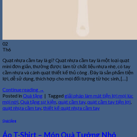
02
Th6
Quạt nhựa cầm tay là gì? Quạt nhựa cầm tay là một loại quạt
mini đơn giản, thường được làm từ chất liệu nhựa nhẹ, có tay
cầm nhựa và cánh quạt thiết kế thủ công . Đây là sản phẩm tiện
lợi, dễ sử dụng, thích hợp cho mọi đối tượng từ học sinh, […]
Continue reading
→
Posted in
Quà tặng
|
Tagged
giải pháp làm mát tiện lợi mọi lúc
mọi nơi
,
Quà tặng sự kiện
,
quạt cầm tay
,
quạt cầm tay tiện lợi
,
quạt nhựa cầm tay
,
thiết kế quạt nhựa cầm tay
Quà tặng
Áo T-Shirt – Món Quà Tưởng Nhỏ