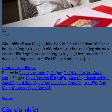
06
Th2
Giới thiệu về quà tặng sự kiện Quý khách có thể tham khảo các
loại quà tặng sự kiện phổ biến như: Lựa chọn quà tặng phù hợp
với sự kiện Ý nghĩa của quà tặng sự kiện Lợi ích của việc sử
dụng quà tặng trong sự kiện HP gợi ý một số xu […]
Continue reading
→
Posted in
Danh mục khác
,
Quà tặng
,
Thiết kế - In ấn - Quảng
cáo
|
Tagged
Quà tặng cho lễ kỷ niệm
,
Quà tặng doanh nghiệp
,
Quà tặng hội thảo
,
Quà tặng sinh nhật
,
Quà tặng sự kiện
,
Quà
tặng tiệc cưới
,
Quà tặng VIP
Quà tặng
Cốc giữ nhiệt