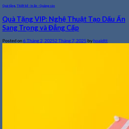
Quà tặng
,
Thiết kế - In ấn - Quảng cáo
Quà Tặng VIP: Nghệ Thuật Tạo Dấu Ấn
Sang Trọng và Đẳng Cấp
Posted on
6 Tháng 2, 2025
2 Tháng 7, 2025
by
hoaidtt