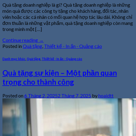
Quà tặng doanh nghiệp là gì? Quà tặng doanh nghiệp là những
món quà được các công ty tặng cho khách hàng, đối tác, nhân
viên hoặc các cá nhân có mối quan hệ hợp tác lâu dài. Không chỉ
đơn thuần là những vật phẩm, quà tặng doanh nghiệp còn mang
trong mình một […]
Continue reading
→
Posted in
Quà tặng
,
Thiết kế - In ấn - Quảng cáo
Danh mục khác
,
Quà tặng
,
Thiết kế - In ấn - Quảng cáo
Quà tặng sự kiện – Một phần quan
trọng cho thành công
Posted on
6 Tháng 2, 2025
2 Tháng 7, 2025
by
hoaidtt