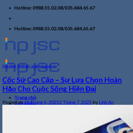
Skip
Hotline: 0988.55.02.08/035.684.65.67
to
content
Hotline: 0988.55.02.08/035.684.65.67
Quà tặng
,
Thiết kế - In ấn - Quảng cáo
Cốc Sứ Cao Cấp – Sự Lựa Chọn Hoàn
Hảo Cho Cuộc Sống Hiện Đại
Trang chủ
Posted on
24 Tháng 6, 2025
2 Tháng 7, 2025
by
Linh An
Giới thiệu
Sản phẩm
Tin tức
Liên hệ
Tìm