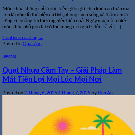
Móc khóa không chỉ là phụ kiện giúp giữ chìa khóa an toàn mà
còn là món đồ thể hiện cá tính, phong cách sống và thậm chí là
công cụ quảng bá thương hiệu hiệu quả. Ngày nay, một chiếc
móc khóa nhỏ gọn lại có thể mang đến giá trị lớn cả về […]
Continue reading
→
Posted in
Quà tặng
Quà tặng
Quạt Nhựa Cầm Tay – Giải Pháp Làm
Mát Tiện Lợi Mọi Lúc Mọi Nơi
Posted on
2 Tháng 6, 2025
2 Tháng 7, 2025
by
Linh An