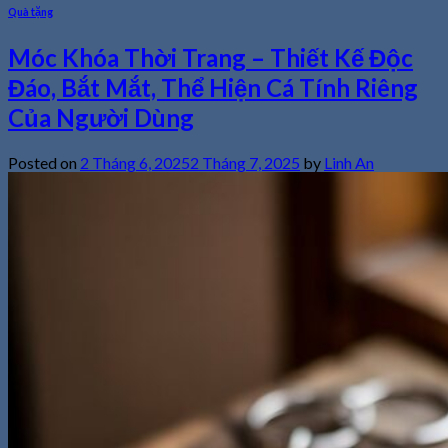
Quà tặng
Móc Khóa Thời Trang – Thiết Kế Độc
Đáo, Bắt Mắt, Thể Hiện Cá Tính Riêng
Của Người Dùng
Posted on
2 Tháng 6, 2025
2 Tháng 7, 2025
by
Linh An