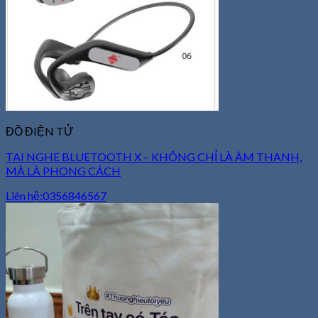
kiếm:
0
Giỏ hàng
Chưa có sản phẩm trong giỏ hàng.
ĐỒ ĐIỆN TỬ
TAI NGHE BLUETOOTH X – KHÔNG CHỈ LÀ ÂM THANH,
MÀ LÀ PHONG CÁCH
Liên hệ:0356846567