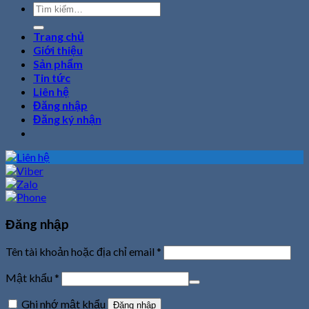
Tìm
kiếm:
Trang chủ
Giới thiệu
Sản phẩm
Tin tức
Liên hệ
Đăng nhập
Đăng ký nhận
Đăng nhập
Tên tài khoản hoặc địa chỉ email
*
Mật khẩu
*
Ghi nhớ mật khẩu
Đăng nhập