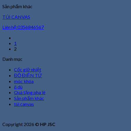
Sản phẩm khác
TÚI CANVAS
Liên hệ:0356846567
1
2
Danh mục
Cốc giữ nhiệt
ĐỒ ĐIỆN TỬ
móc khóa
ô dù
Quà tặng pha lê
Sản phẩm khác
túi canvas
Copyright 2026 ©
HP JSC