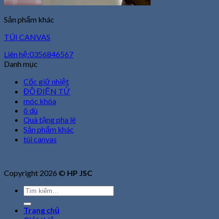
Sản phẩm khác
TÚI CANVAS
Liên hệ:0356846567
Danh mục
Cốc giữ nhiệt
ĐỒ ĐIỆN TỬ
móc khóa
ô dù
Quà tặng pha lê
Sản phẩm khác
túi canvas
Copyright 2026 ©
HP JSC
Tìm
kiếm:
Trang chủ