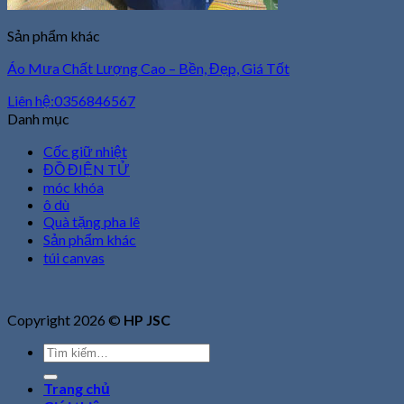
Sản phẩm khác
Áo Mưa Chất Lượng Cao – Bền, Đẹp, Giá Tốt
Liên hệ:0356846567
Danh mục
Cốc giữ nhiệt
ĐỒ ĐIỆN TỬ
móc khóa
ô dù
Quà tặng pha lê
Sản phẩm khác
túi canvas
Copyright 2026 ©
HP JSC
Tìm
kiếm:
Trang chủ