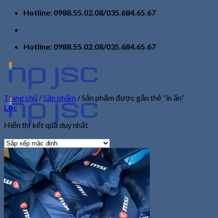
Skip
Hotline: 0988.55.02.08/035.684.65.67
to
content
Hotline: 0988.55.02.08/035.684.65.67
Trang chủ
/
Sản phẩm
/
Sản phẩm được gắn thẻ “in ấn”
Lọc
Hiển thị kết quả duy nhất
Trang chủ
Giới thiệu
Sản phẩm
Tin tức
Liên hệ
Tìm