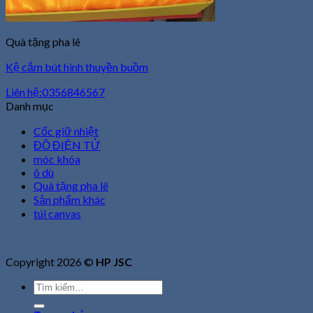
Quà tặng pha lê
Kệ cắm bút hình thuyền buồm
Liên hệ:0356846567
Danh mục
Cốc giữ nhiệt
ĐỒ ĐIỆN TỬ
móc khóa
ô dù
Quà tặng pha lê
Sản phẩm khác
túi canvas
Copyright 2026 ©
HP JSC
Tìm
kiếm: