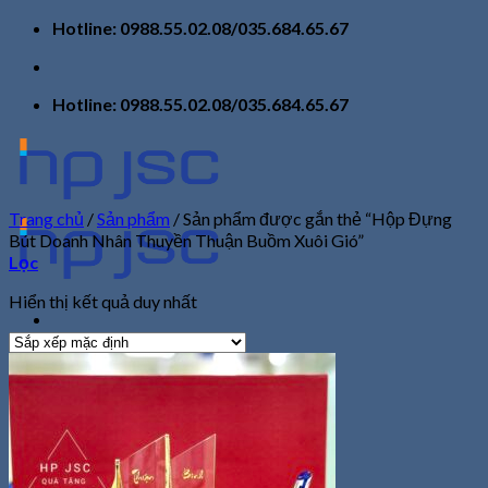
Skip
Hotline: 0988.55.02.08/035.684.65.67
to
content
Hotline: 0988.55.02.08/035.684.65.67
Trang chủ
/
Sản phẩm
/
Sản phẩm được gắn thẻ “Hộp Đựng
Bút Doanh Nhân Thuyền Thuận Buồm Xuôi Gió”
Lọc
Hiển thị kết quả duy nhất
Trang chủ
Giới thiệu
Sản phẩm
Tin tức
Liên hệ
Tìm