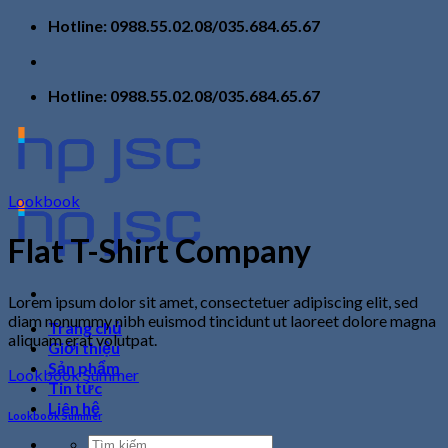
Skip
Hotline: 0988.55.02.08/035.684.65.67
to
content
Hotline: 0988.55.02.08/035.684.65.67
Lookbook
Flat T-Shirt Company
Lorem ipsum dolor sit amet, consectetuer adipiscing elit, sed
diam nonummy nibh euismod tincidunt ut laoreet dolore magna
Trang chủ
aliquam erat volutpat.
Giới thiệu
Sản phẩm
Lookbook Summer
Tin tức
Liên hệ
Lookbook Summer
Tìm