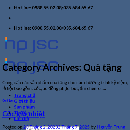
Skip
Hotline: 0988.55.02.08/035.684.65.67
to
content
Hotline: 0988.55.02.08/035.684.65.67
Category Archives:
Quà tặng
Cung cấp các sản phẩm quà tặng cho các chương trình kỷ niệm,
lễ hội bao gồm: cốc, áo đồng phục, bút, ấm chén, ô ….
Trang chủ
Giới thiệu
Quà tặng
Sản phẩm
Cốc giữ nhiệt
Tin tức
Liên hệ
Posted on
20 Tháng 2, 2023
2 Tháng 7, 2025
by
Nguyễn Trung
Tìm